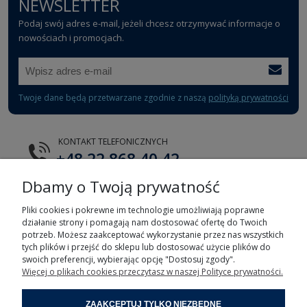
NEWSLETTER
Podaj swój adres e-mail, jeżeli chcesz otrzymywać informacje o
nowościach i promocjach.
Twoje dane będą przetwarzane zgodnie z naszą
polityką prywatności
KONTAKT TELEFONICZNYCH
+48 22 868 40 42
Dbamy o Twoją prywatność
E-MAIL
tts@tts.com.pl
Pliki cookies i pokrewne im technologie umożliwiają poprawne
działanie strony i pomagają nam dostosować ofertę do Twoich
potrzeb. Możesz zaakceptować wykorzystanie przez nas wszystkich
tych plików i przejść do sklepu lub dostosować użycie plików do
swoich preferencji, wybierając opcję "Dostosuj zgody".
Więcej o plikach cookies przeczytasz w naszej Polityce prywatności.
POMOC
ZAAKCEPTUJ TYLKO NIEZBĘDNE