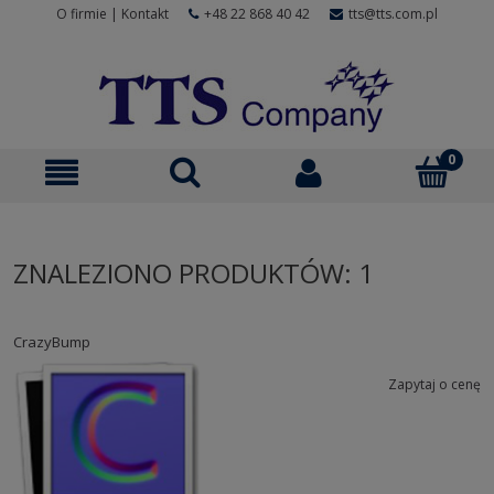
O firmie
|
Kontakt
+48 22 868 40 42
tts@tts.com.pl
ZNALEZIONO PRODUKTÓW: 1
CrazyBump
Zapytaj o cenę