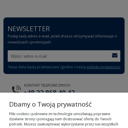
NEWSLETTER
Podaj swój adres e-mail, jeżeli chcesz otrzymywać informacje o
nowościach i promocjach.
Twoje dane będą przetwarzane zgodnie z naszą
polityką prywatności
KONTAKT TELEFONICZNYCH
+48 22 868 40 42
Dbamy o Twoją prywatność
E-MAIL
tts@tts.com.pl
Pliki cookies i pokrewne im technologie umożliwiają poprawne
działanie strony i pomagają nam dostosować ofertę do Twoich
potrzeb. Możesz zaakceptować wykorzystanie przez nas wszystkich