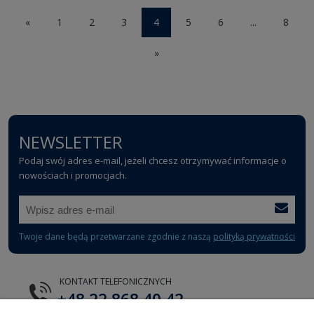
«
1
2
3
4
5
6
...
8
»
NEWSLETTER
Podaj swój adres e-mail, jeżeli chcesz otrzymywać informacje o
nowościach i promocjach.
Twoje dane będą przetwarzane zgodnie z naszą
polityką prywatności
KONTAKT TELEFONICZNYCH
+48 22 868 40 42