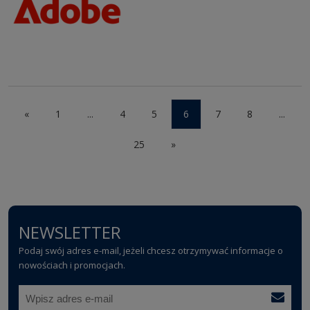
«
1
...
4
5
6
7
8
...
25
»
NEWSLETTER
Podaj swój adres e-mail, jeżeli chcesz otrzymywać informacje o
nowościach i promocjach.