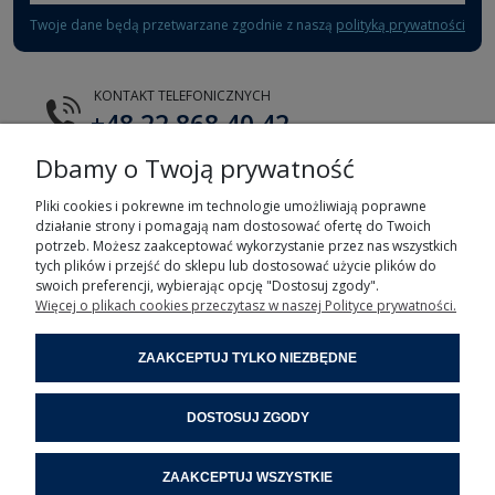
Twoje dane będą przetwarzane zgodnie z naszą
polityką prywatności
KONTAKT TELEFONICZNYCH
+48 22 868 40 42
Dbamy o Twoją prywatność
E-MAIL
tts@tts.com.pl
Pliki cookies i pokrewne im technologie umożliwiają poprawne
działanie strony i pomagają nam dostosować ofertę do Twoich
potrzeb. Możesz zaakceptować wykorzystanie przez nas wszystkich
tych plików i przejść do sklepu lub dostosować użycie plików do
swoich preferencji, wybierając opcję "Dostosuj zgody".
Więcej o plikach cookies przeczytasz w naszej Polityce prywatności.
POMOC
ZAAKCEPTUJ TYLKO NIEZBĘDNE
MOJE KONTO
DOSTOSUJ ZGODY
INFORMACJE
ZAAKCEPTUJ WSZYSTKIE
POMOC ZDALNA