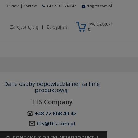
O firmie
|
Kontakt
+48 22 868 40 42
tts@tts.com.pl
TWOJE ZAKUPY
Zarejestruj się
Zaloguj się
|
0
Dane osoby odpowiedzialnej za linię
produktową:
TTS Company
+48 22 868 40 42
tts@tts.com.pl