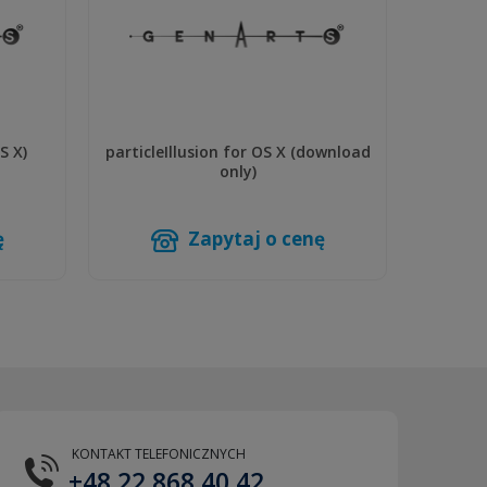
S X)
particleIllusion for OS X (download
only)
ę
Zapytaj o cenę
KONTAKT TELEFONICZNYCH
+48 22 868 40 42