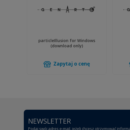
particleIllusion for Windows
(download only)
Zapytaj o cenę
NEWSLETTER
Podaj swój adres e-mail, jeżeli chcesz otrzymywać inform