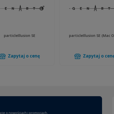
particleIllusion SE
particleIllusion SE (Mac O
Zapytaj o cenę
Zapytaj o cen
acje o nowościach i promocjach.