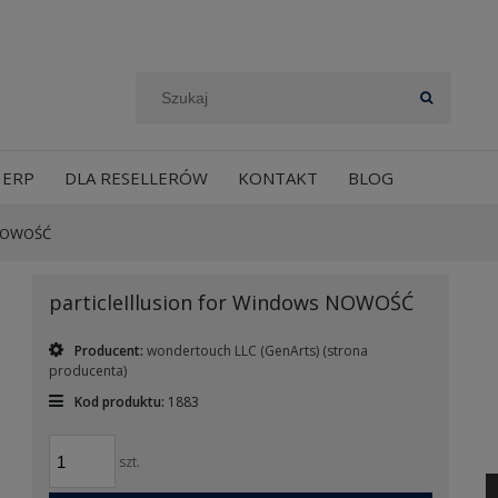
 ERP
DLA RESELLERÓW
KONTAKT
BLOG
s NOWOŚĆ
particleIllusion for Windows NOWOŚĆ
Producent:
wondertouch LLC (GenArts)
(strona
producenta)
Kod produktu:
1883
szt.