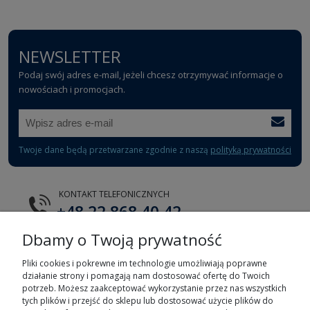
NEWSLETTER
Podaj swój adres e-mail, jeżeli chcesz otrzymywać informacje o
nowościach i promocjach.
Twoje dane będą przetwarzane zgodnie z naszą
polityką prywatności
KONTAKT TELEFONICZNYCH
+48 22 868 40 42
Dbamy o Twoją prywatność
E-MAIL
tts@tts.com.pl
Pliki cookies i pokrewne im technologie umożliwiają poprawne
działanie strony i pomagają nam dostosować ofertę do Twoich
potrzeb. Możesz zaakceptować wykorzystanie przez nas wszystkich
tych plików i przejść do sklepu lub dostosować użycie plików do