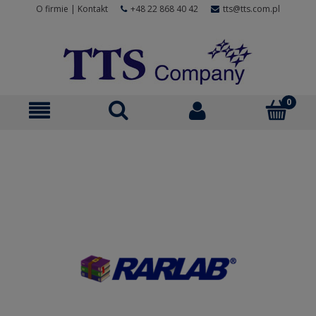
O firmie
|
Kontakt
+48 22 868 40 42
tts@tts.com.pl