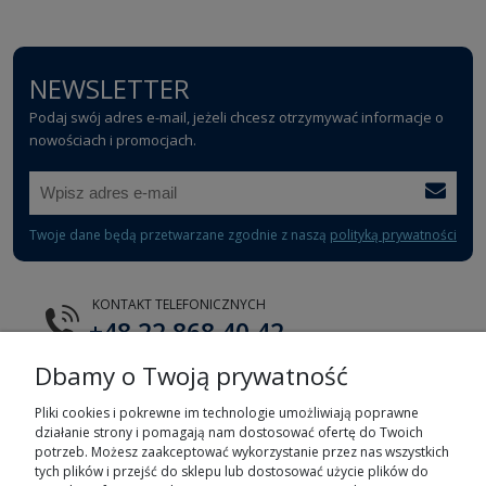
NEWSLETTER
Podaj swój adres e-mail, jeżeli chcesz otrzymywać informacje o
nowościach i promocjach.
Twoje dane będą przetwarzane zgodnie z naszą
polityką prywatności
KONTAKT TELEFONICZNYCH
+48 22 868 40 42
Dbamy o Twoją prywatność
E-MAIL
tts@tts.com.pl
Pliki cookies i pokrewne im technologie umożliwiają poprawne
działanie strony i pomagają nam dostosować ofertę do Twoich
potrzeb. Możesz zaakceptować wykorzystanie przez nas wszystkich
tych plików i przejść do sklepu lub dostosować użycie plików do