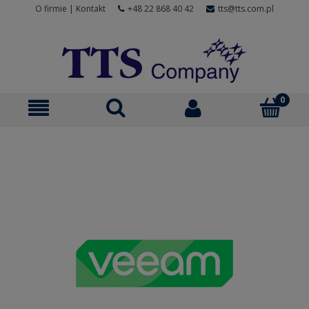
O firmie
|
Kontakt
+48 22 868 40 42
tts@tts.com.pl