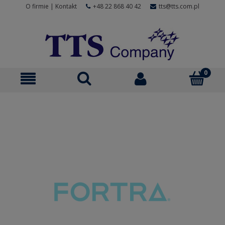
O firmie
|
Kontakt
+48 22 868 40 42
tts@tts.com.pl