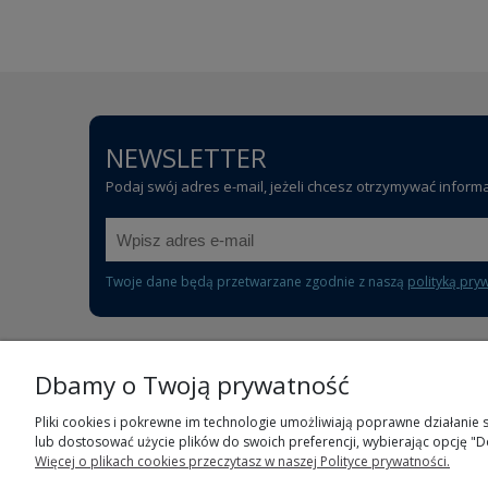
NEWSLETTER
Podaj swój adres e-mail, jeżeli chcesz otrzymywać inform
Twoje dane będą przetwarzane zgodnie z naszą
polityką pry
Dbamy o Twoją prywatność
POMOC
Pliki cookies i pokrewne im technologie umożliwiają poprawne działanie
lub dostosować użycie plików do swoich preferencji, wybierając opcję "D
Częste pytania
Więcej o plikach cookies przeczytasz w naszej Polityce prywatności.
Polityka prywatności