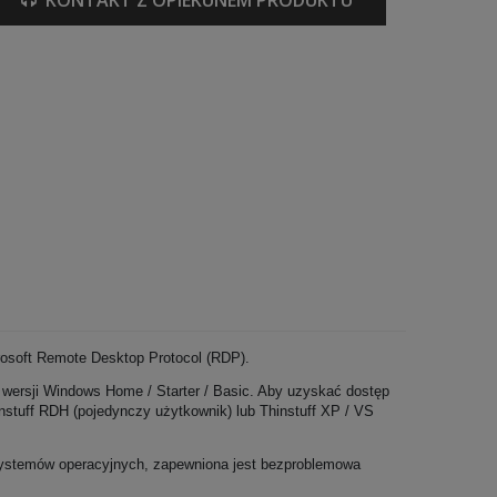
KONTAKT Z OPIEKUNEM PRODUKTU
crosoft Remote Desktop Protocol (RDP).
z wersji Windows Home / Starter / Basic. Aby uzyskać dostęp
nstuff RDH (pojedynczy użytkownik) lub Thinstuff XP / VS
 systemów operacyjnych, zapewniona jest bezproblemowa