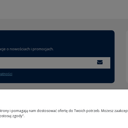
acje o nowościach i promocjach.
watności
MOJE KONTO
INFORMACJE
 strony i pomagają nam dostosować ofertę do Twoich potrzeb. Możesz zaakcepto
ostosuj zgody".
Logowanie
O nas
Moje zamówienia
Kontakt