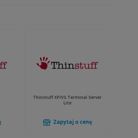
Thinstuff XP/VS Terminal Server
Thinst
Lite
ę
Zapytaj o cenę