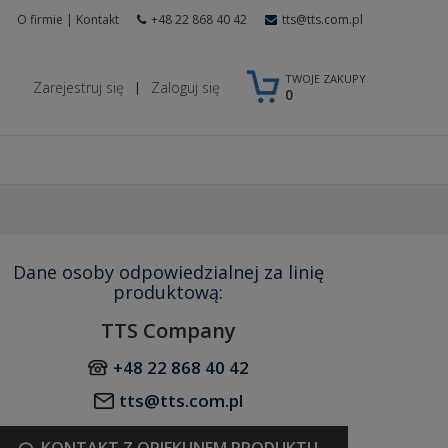
O firmie
|
Kontakt
+48 22 868 40 42
tts@tts.com.pl
TWOJE ZAKUPY
Zarejestruj się
Zaloguj się
|
0
Dane osoby odpowiedzialnej za linię
produktową:
TTS Company
+48 22 868 40 42
tts@tts.com.pl