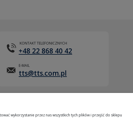
KONTAKT TELEFONICZNYCH
+48 22 868 40 42
E-MAIL
tts@tts.com.pl
POMOC ZDALNA
wać wykorzystanie przez nas wszystkich tych plików i przejść do sklepu