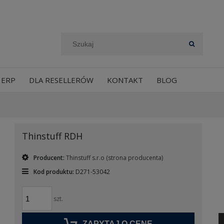
 ERP
DLA RESELLERÓW
KONTAKT
BLOG
Thinstuff RDH
Producent:
Thinstuff s.r.o
(strona producenta)
Kod produktu:
D271-53042
szt.
ZAPYTAJ O CENĘ