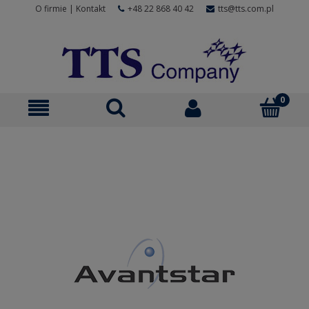
O firmie
|
Kontakt
+48 22 868 40 42
tts@tts.com.pl