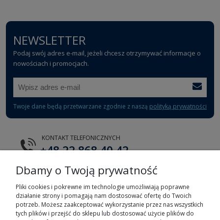
NEWSLETTER
Podaj swój adres e-mail, jeżeli chcesz otrzymywać informacje o
nowościach i promocjach.
Twoje dane będą przetwarzane zgodnie z naszą
polityką prywatności
KONTAKT TELEFONICZNYCH
+48 22 868 40 42
Dbamy o Twoją prywatność
E-MAIL
tts@tts.com.pl
Pliki cookies i pokrewne im technologie umożliwiają poprawne
działanie strony i pomagają nam dostosować ofertę do Twoich
potrzeb. Możesz zaakceptować wykorzystanie przez nas wszystkich
tych plików i przejść do sklepu lub dostosować użycie plików do