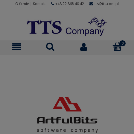
O firmie
|
Kontakt
+48 22 868 40 42
tts@tts.com.pl