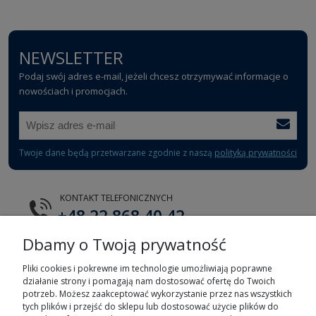
NEWSLETTER
Podaj swój adres e-mail, jeżeli chcesz otrzymywać informacje o
nowościach i promocjach.
Twoje dane będą przetwarzane zgodnie z naszą
polityką prywatności
KONTAKT TELEFONICZNYCH
+48 22 868 40 42
Dbamy o Twoją prywatność
E-MAIL
tts@tts.com.pl
Pliki cookies i pokrewne im technologie umożliwiają poprawne
działanie strony i pomagają nam dostosować ofertę do Twoich
potrzeb. Możesz zaakceptować wykorzystanie przez nas wszystkich
tych plików i przejść do sklepu lub dostosować użycie plików do