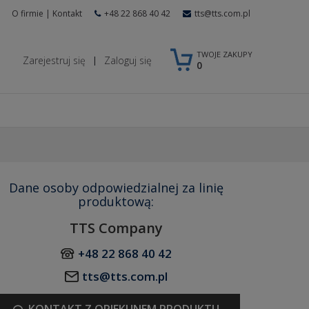
O firmie
|
Kontakt
+48 22 868 40 42
tts@tts.com.pl
TWOJE ZAKUPY
Zarejestruj się
Zaloguj się
|
0
Dane osoby odpowiedzialnej za linię
produktową:
TTS Company
+48 22 868 40 42
tts@tts.com.pl