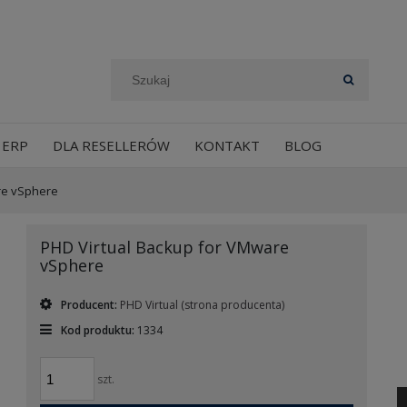
 ERP
DLA RESELLERÓW
KONTAKT
BLOG
re vSphere
PHD Virtual Backup for VMware
vSphere
Producent:
PHD Virtual
(strona producenta)
Kod produktu:
1334
szt.