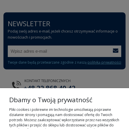
NEWSLETTER
Podaj swój adres e-mail, jeżeli chcesz otrzymywać informacje o
nowościach i promocjach.
Twoje dane będą przetwarzane zgodnie z naszą
polityką prywatności
KONTAKT TELEFONICZNYCH
+48 22 868 40 42
Dbamy o Twoją prywatność
E-MAIL
tts@tts.com.pl
Pliki cookies i pokrewne im technologie umożliwiają poprawne
działanie strony i pomagają nam dostosować ofertę do Twoich
potrzeb. Możesz zaakceptować wykorzystanie przez nas wszystkich
tych plików i przejść do sklepu lub dostosować użycie plików do