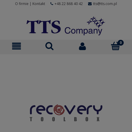
O firmie
|
Kontakt
+48 22 868 40 42
tts@tts.com.pl