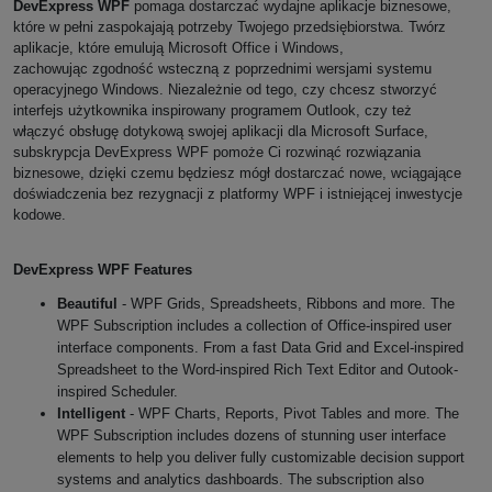
DevExpress WPF
 pomaga dostarczać wydajne aplikacje biznesowe, 
które w pełni zaspokajają potrzeby Twojego przedsiębiorstwa. Twórz 
aplikacje, które emulują Microsoft Office i Windows, 
zachowując zgodność wsteczną z poprzednimi wersjami systemu 
operacyjnego Windows. Niezależnie od tego, czy chcesz stworzyć 
interfejs użytkownika inspirowany programem Outlook, czy też 
włączyć obsługę dotykową swojej aplikacji dla Microsoft Surface, 
subskrypcja DevExpress WPF pomoże Ci rozwinąć rozwiązania 
biznesowe, dzięki czemu będziesz mógł dostarczać nowe, wciągające 
doświadczenia bez rezygnacji z platformy WPF i istniejącej inwestycje 
kodowe.
DevExpress WPF Features
Beautiful
- WPF Grids, Spreadsheets, Ribbons and more. The
WPF Subscription includes a collection of Office-inspired user
interface components. From a fast Data Grid and Excel-inspired
Spreadsheet to the Word-inspired Rich Text Editor and Outook-
inspired Scheduler.
Intelligent
- WPF Charts, Reports, Pivot Tables and more. The
WPF Subscription includes dozens of stunning user interface
elements to help you deliver fully customizable decision support
systems and analytics dashboards. The subscription also