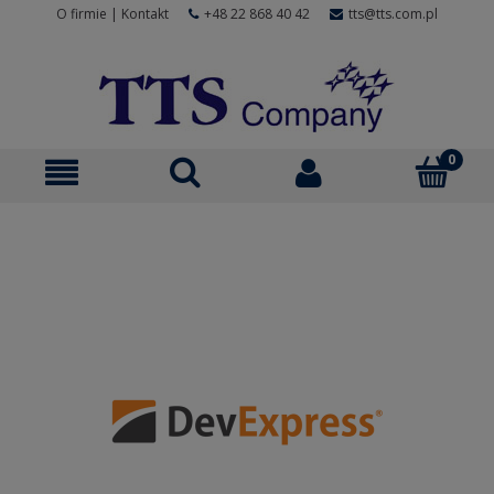
O firmie
|
Kontakt
+48 22 868 40 42
tts@tts.com.pl