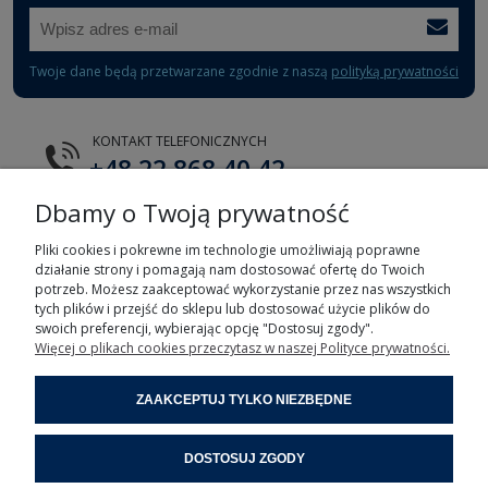
Twoje dane będą przetwarzane zgodnie z naszą
polityką prywatności
KONTAKT TELEFONICZNYCH
+48 22 868 40 42
Dbamy o Twoją prywatność
E-MAIL
tts@tts.com.pl
Pliki cookies i pokrewne im technologie umożliwiają poprawne
działanie strony i pomagają nam dostosować ofertę do Twoich
potrzeb. Możesz zaakceptować wykorzystanie przez nas wszystkich
tych plików i przejść do sklepu lub dostosować użycie plików do
swoich preferencji, wybierając opcję "Dostosuj zgody".
Więcej o plikach cookies przeczytasz w naszej Polityce prywatności.
POMOC
ZAAKCEPTUJ TYLKO NIEZBĘDNE
MOJE KONTO
DOSTOSUJ ZGODY
INFORMACJE