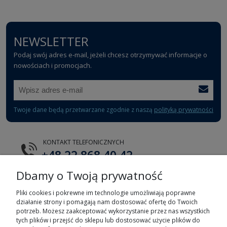
NEWSLETTER
Podaj swój adres e-mail, jeżeli chcesz otrzymywać informacje o
nowościach i promocjach.
Twoje dane będą przetwarzane zgodnie z naszą
polityką prywatności
KONTAKT TELEFONICZNYCH
+48 22 868 40 42
Dbamy o Twoją prywatność
E-MAIL
tts@tts.com.pl
Pliki cookies i pokrewne im technologie umożliwiają poprawne
działanie strony i pomagają nam dostosować ofertę do Twoich
potrzeb. Możesz zaakceptować wykorzystanie przez nas wszystkich
tych plików i przejść do sklepu lub dostosować użycie plików do