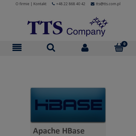
O firmie
|
Kontakt
+48 22 868 40 42
tts@tts.com.pl