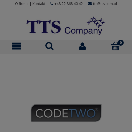
O firmie
|
Kontakt
+48 22 868 40 42
tts@tts.com.pl