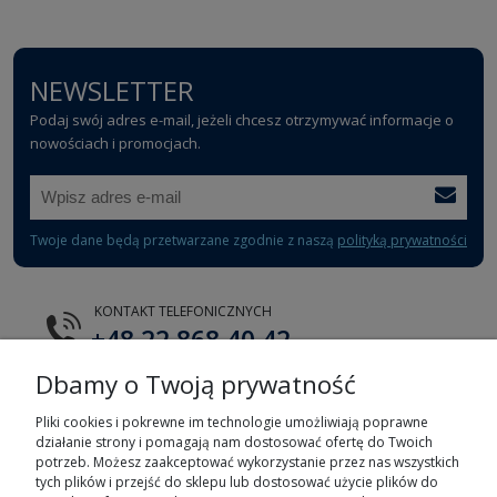
NEWSLETTER
Podaj swój adres e-mail, jeżeli chcesz otrzymywać informacje o
nowościach i promocjach.
Twoje dane będą przetwarzane zgodnie z naszą
polityką prywatności
KONTAKT TELEFONICZNYCH
+48 22 868 40 42
Dbamy o Twoją prywatność
E-MAIL
tts@tts.com.pl
Pliki cookies i pokrewne im technologie umożliwiają poprawne
działanie strony i pomagają nam dostosować ofertę do Twoich
potrzeb. Możesz zaakceptować wykorzystanie przez nas wszystkich
tych plików i przejść do sklepu lub dostosować użycie plików do