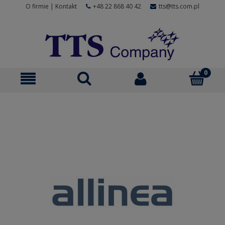
O firmie
|
Kontakt
+48 22 868 40 42
tts@tts.com.pl