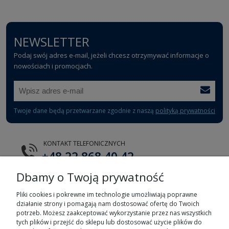
NEWSLETTER
Podaj swój adres e-mail, jeżeli chcesz otrzymywać informacje o
nowościach i promocjach.
Twoje dane będą przetwarzane zgodnie z naszą
polityką prywatności
KONTAKT TELEFONICZNYCH
+48 22 868 40 42
Dbamy o Twoją prywatność
E-MAIL
tts@tts.com.pl
Pliki cookies i pokrewne im technologie umożliwiają poprawne
działanie strony i pomagają nam dostosować ofertę do Twoich
potrzeb. Możesz zaakceptować wykorzystanie przez nas wszystkich
tych plików i przejść do sklepu lub dostosować użycie plików do