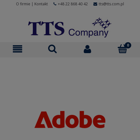
O firmie
|
Kontakt
+48 22 868 40 42
tts@tts.com.pl