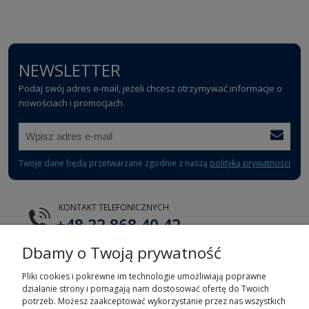
NEWSLETTER
Podaj swój adres e-mail, jeżeli chcesz otrzymywać informacje o
nowościach i promocjach.
Twoje dane będą przetwarzane zgodnie z naszą
polityką prywatności
KONTAKT TELEFONICZNYCH
+48 22 868 40 42
Dbamy o Twoją prywatność
E-MAIL
tts@tts.com.pl
Pliki cookies i pokrewne im technologie umożliwiają poprawne
działanie strony i pomagają nam dostosować ofertę do Twoich
potrzeb. Możesz zaakceptować wykorzystanie przez nas wszystkich