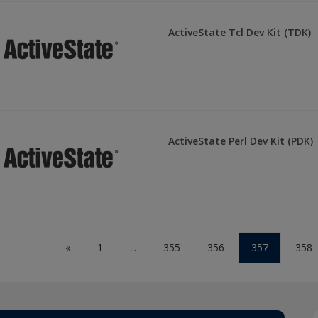
ActiveState Tcl Dev Kit (TDK)
ActiveState Perl Dev Kit (PDK)
«
1
...
355
356
357
358