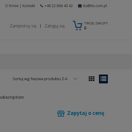
O firmie
|
Kontakt
+48 22 868 40 42
tts@tts.com.pl
TWOJE ZAKUPY
Zarejestruj się
Zaloguj się
|
0
Sortuj wg:
Nazwa produktu Z-A
ubscription
Zapytaj o cenę