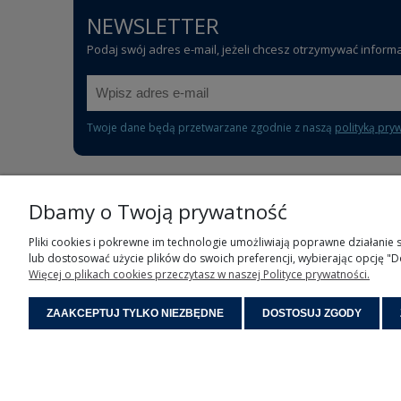
NEWSLETTER
Podaj swój adres e-mail, jeżeli chcesz otrzymywać inform
Twoje dane będą przetwarzane zgodnie z naszą
polityką pry
Dbamy o Twoją prywatność
POMOC
Pliki cookies i pokrewne im technologie umożliwiają poprawne działanie
lub dostosować użycie plików do swoich preferencji, wybierając opcję "D
Częste pytania
Więcej o plikach cookies przeczytasz w naszej Polityce prywatności.
Polityka prywatności
Regulamin sklepu
ZAAKCEPTUJ TYLKO NIEZBĘDNE
DOSTOSUJ ZGODY