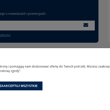
acje o nowościach i promocjach.
watności
MOJE KONTO
INFORMACJE
 strony i pomagają nam dostosować ofertę do Twoich potrzeb. Możesz zaakcepto
ostosuj zgody".
Logowanie
O nas
Moje zamówienia
Kontakt
Przechowalnia
ZAAKCEPTUJ WSZYSTKIE
Ustawienia konta