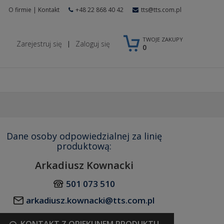
O firmie
|
Kontakt
+48 22 868 40 42
tts@tts.com.pl
TWOJE ZAKUPY
Zarejestruj się
Zaloguj się
|
0
Dane osoby odpowiedzialnej za linię
produktową:
Arkadiusz Kownacki
501 073 510
arkadiusz.kownacki@tts.com.pl