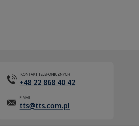
KONTAKT TELEFONICZNYCH
+48 22 868 40 42
E-MAIL
tts@tts.com.pl