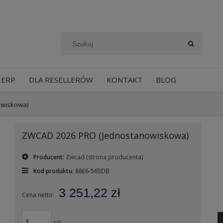
 ERP
DLA RESELLERÓW
KONTAKT
BLOG
owiskowa)
ZWCAD 2026 PRO (Jednostanowiskowa)
Producent:
Zwcad
(strona producenta)
Kod produktu:
88E6-565DB
3 251,22 zł
Cena netto:
szt.