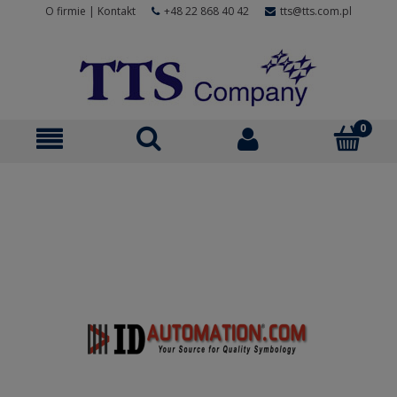
O firmie
|
Kontakt
+48 22 868 40 42
tts@tts.com.pl