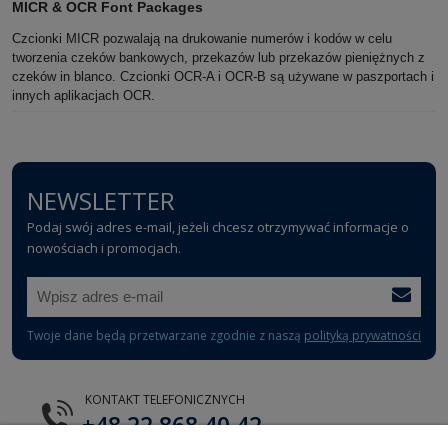
MICR & OCR Font Packages
Czcionki MICR pozwalają na drukowanie numerów i kodów w celu 
tworzenia czeków bankowych, przekazów lub przekazów pieniężnych z 
czeków in blanco. Czcionki OCR-A i OCR-B są używane w paszportach i 
innych aplikacjach OCR.
NEWSLETTER
Podaj swój adres e-mail, jeżeli chcesz otrzymywać informacje o
nowościach i promocjach.
Twoje dane będą przetwarzane zgodnie z naszą
polityką prywatności
KONTAKT TELEFONICZNYCH
+48 22 868 40 42