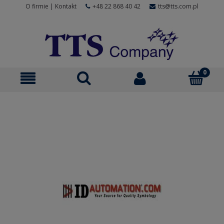
O firmie
|
Kontakt
+48 22 868 40 42
tts@tts.com.pl