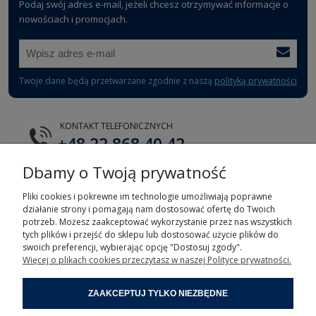
Podaj swój adres e-mail, jeżeli chcesz otrzymywać informacje o
nowościach i promocjach.
Twoje dane będą przetwarzane zgodnie z naszą
polityką prywatności
KONTAKT TELEFONICZNYCH
+48 22 868 40 42
Dbamy o Twoją prywatność
E-MAIL
tts@tts.com.pl
Pliki cookies i pokrewne im technologie umożliwiają poprawne
działanie strony i pomagają nam dostosować ofertę do Twoich
potrzeb. Możesz zaakceptować wykorzystanie przez nas wszystkich
tych plików i przejść do sklepu lub dostosować użycie plików do
swoich preferencji, wybierając opcję "Dostosuj zgody".
Więcej o plikach cookies przeczytasz w naszej Polityce prywatności.
POMOC
ZAAKCEPTUJ TYLKO NIEZBĘDNE
MOJE KONTO