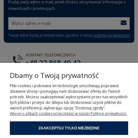
Podaj swój adres e-mail, jeżeli chcesz otrzymywać informacje o
nowościach i promocjach.
Twoje dane będą przetwarzane zgodnie z naszą
polityką prywatności
KONTAKT TELEFONICZNYCH
+48 22 868 40 42
Dbamy o Twoją prywatność
E-MAIL
tts@tts.com.pl
Pliki cookies i pokrewne im technologie umożliwiają poprawne
działanie strony i pomagają nam dostosować ofertę do Twoich
potrzeb. Możesz zaakceptować wykorzystanie przez nas wszystkich
tych plików i przejść do sklepu lub dostosować użycie plików do
swoich preferencji, wybierając opcję "Dostosuj zgody".
Więcej o plikach cookies przeczytasz w naszej Polityce prywatności.
POMOC
ZAAKCEPTUJ TYLKO NIEZBĘDNE
MOJE KONTO