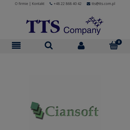
O firmie
|
Kontakt
+48 22 868 40 42
tts@tts.com.pl