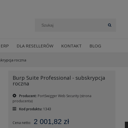
 ERP
DLA RESELLERÓW
KONTAKT
BLOG
skrypcja roczna
Burp Suite Professional - subskrypcja
roczna
Producent:
PortSwigger Web Security
(strona
producenta)
Kod produktu:
1343
2 001,82 zł
Cena netto: