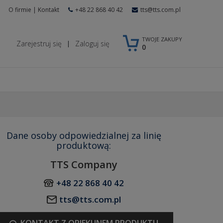
O firmie
|
Kontakt
+48 22 868 40 42
tts@tts.com.pl
TWOJE ZAKUPY
Zarejestruj się
Zaloguj się
|
0
Dane osoby odpowiedzialnej za linię
produktową:
TTS Company
+48 22 868 40 42
tts@tts.com.pl