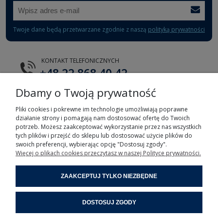
Twoje dane będą przetwarzane zgodnie z naszą
polityką prywatności
KONTAKT TELEFONICZNYCH
+48 22 868 40 42
Dbamy o Twoją prywatność
E-MAIL
tts@tts.com.pl
Pliki cookies i pokrewne im technologie umożliwiają poprawne
działanie strony i pomagają nam dostosować ofertę do Twoich
potrzeb. Możesz zaakceptować wykorzystanie przez nas wszystkich
tych plików i przejść do sklepu lub dostosować użycie plików do
swoich preferencji, wybierając opcję "Dostosuj zgody".
Więcej o plikach cookies przeczytasz w naszej Polityce prywatności.
POMOC
ZAAKCEPTUJ TYLKO NIEZBĘDNE
MOJE KONTO
DOSTOSUJ ZGODY
INFORMACJE