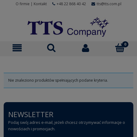
O firmie
|
Kontakt
+48 22 868 40 42
tts@tts.com.pl
Nie znaleziono produktów spełniających podane kryteria.
NEWSLETTER
Podaj swój adres e-mail, jeżeli chcesz otrzymywać informacje o
nowościach i promocjach.