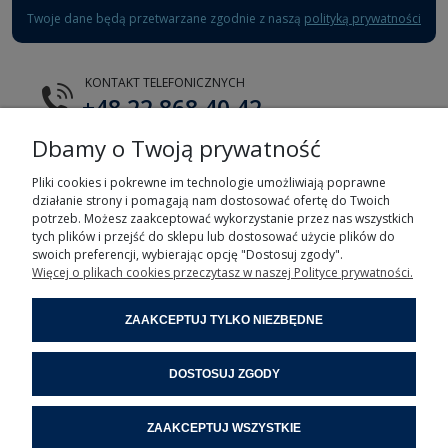
Twoje dane będą przetwarzane zgodnie z naszą
polityką prywatności
KONTAKT TELEFONICZNYCH
+48 22 868 40 42
Dbamy o Twoją prywatność
E-MAIL
tts@tts.com.pl
Pliki cookies i pokrewne im technologie umożliwiają poprawne
działanie strony i pomagają nam dostosować ofertę do Twoich
potrzeb. Możesz zaakceptować wykorzystanie przez nas wszystkich
tych plików i przejść do sklepu lub dostosować użycie plików do
swoich preferencji, wybierając opcję "Dostosuj zgody".
Więcej o plikach cookies przeczytasz w naszej Polityce prywatności.
POMOC
ZAAKCEPTUJ TYLKO NIEZBĘDNE
MOJE KONTO
DOSTOSUJ ZGODY
INFORMACJE
ZAAKCEPTUJ WSZYSTKIE
POMOC ZDALNA