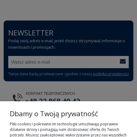
NEWSLETTER
Podaj swój adres e-mail, jeżeli chcesz otrzymywać informacje o
nowościach i promocjach.
Twoje dane będą przetwarzane zgodnie z naszą
polityką prywatności
KONTAKT TELEFONICZNYCH
+48 22 868 40 42
Dbamy o Twoją prywatność
E-MAIL
tts@tts.com.pl
Pliki cookies i pokrewne im technologie umożliwiają poprawne
działanie strony i pomagają nam dostosować ofertę do Twoich
potrzeb. Możesz zaakceptować wykorzystanie przez nas wszystkich