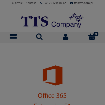
O firmie
|
Kontakt
+48 22 868 40 42
tts@tts.com.pl