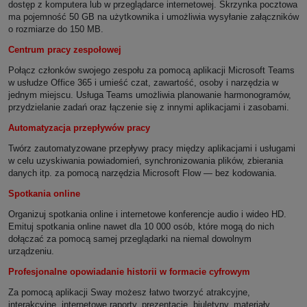
dostęp z komputera lub w przeglądarce internetowej. Skrzynka pocztowa
ma pojemność 50 GB na użytkownika i umożliwia wysyłanie załączników
o rozmiarze do 150 MB.
Centrum pracy zespołowej
Połącz członków swojego zespołu za pomocą aplikacji Microsoft Teams
w usłudze Office 365 i umieść czat, zawartość, osoby i narzędzia w
jednym miejscu. Usługa Teams umożliwia planowanie harmonogramów,
przydzielanie zadań oraz łączenie się z innymi aplikacjami i zasobami.
Automatyzacja przepływów pracy
Twórz zautomatyzowane przepływy pracy między aplikacjami i usługami
w celu uzyskiwania powiadomień, synchronizowania plików, zbierania
danych itp. za pomocą narzędzia Microsoft Flow — bez kodowania.
Spotkania online
Organizuj spotkania online i internetowe konferencje audio i wideo HD.
Emituj spotkania online nawet dla 10 000 osób, które mogą do nich
dołączać za pomocą samej przeglądarki na niemal dowolnym
urządzeniu.
Profesjonalne opowiadanie historii w formacie cyfrowym
Za pomocą aplikacji Sway możesz łatwo tworzyć atrakcyjne,
interakcyjne, internetowe raporty, prezentacje, biuletyny, materiały