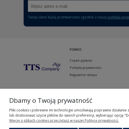
Twoje dane będą przetwarzane zgodnie z naszą
polityką pry
POMOC
Częste pytania
Polityka prywatności
Regulamin sklepu
Dbamy o Twoją prywatność
Pliki cookies i pokrewne im technologie umożliwiają poprawne działanie
lub dostosować użycie plików do swoich preferencji, wybierając opcję "D
Więcej o plikach cookies przeczytasz w naszej Polityce prywatności.