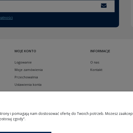
watności
MOJE KONTO
INFORMACJE
Logowanie
O nas
Moje zamówienia
Kontakt
Przechowalnia
Ustawienia konta
Sklep internetowy Shoper.pl
 strony i pomagają nam dostosować ofertę do Twoich potrzeb. Możesz zaakcepto
ostosuj zgody".