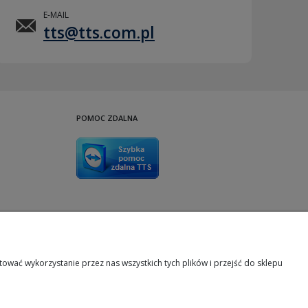
E-MAIL
tts@tts.com.pl
POMOC ZDALNA
TeamViewer
wać wykorzystanie przez nas wszystkich tych plików i przejść do sklepu