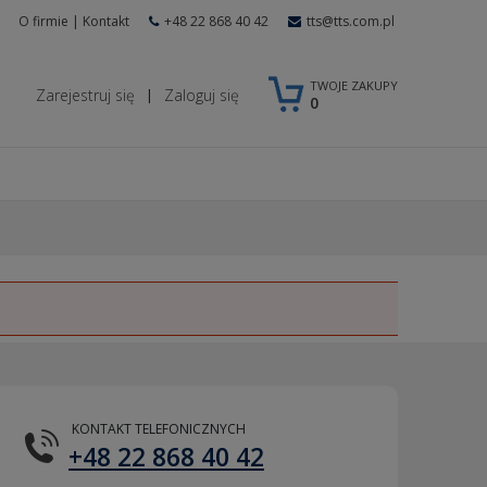
O firmie
|
Kontakt
+48 22 868 40 42
tts@tts.com.pl
TWOJE ZAKUPY
Zarejestruj się
Zaloguj się
|
0
KONTAKT TELEFONICZNYCH
+48 22 868 40 42